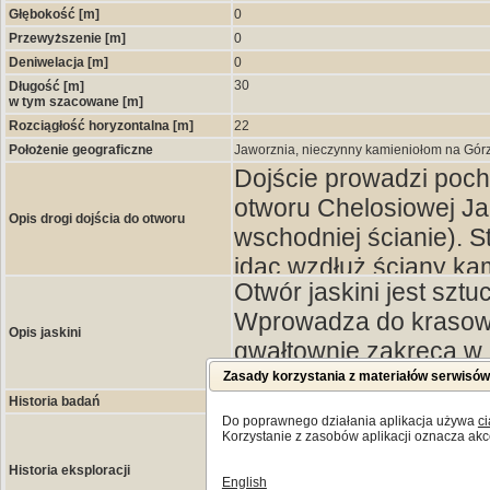
Głębokość [m]
0
Przewyższenie [m]
0
Deniwelacja [m]
0
30
Długość [m]
w tym szacowane [m]
Rozciągłość horyzontalna [m]
22
Położenie geograficzne
Jaworznia, nieczynny kamieniołom na Gór
Dojście prowadzi poch
otworu Chelosiowej J
Opis drogi dojścia do otworu
wschodniej ścianie). S
idąc wzdłuż ściany kam
Otwór jaskini jest szt
niewielkiego drzewka 
Wprowadza do krasoweg
łatwej wspinaczki, zwi
Opis jaskini
gwałtownie zakręca w 
po uzyskaniu zezwole
0,7 m) lecz nieco sze
Zasady korzystania z materiałów serwisó
Kielcach.
Historia badań
długości po prawej str
Do poprawnego działania aplikacja używa
ci
Otwór jaskini został o
bocznego kanału. Koń
Korzystanie z zasobów aplikacji oznacza akc
w kamieniołomie do 19
osadem gliniastym syfo
Historia eksploracji
English
schronisko skalne. Sw