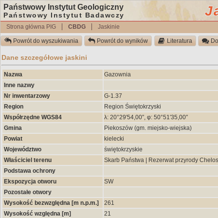
Państwowy Instytut Geologiczny
J
Państwowy Instytut Badawczy
Strona główna PIG
CBDG
Jaskinie
Powrót do wyszukiwania
Powrót do wyników
Literatura
Do
Dane szczegółowe jaskini
Nazwa
Gazownia
Inne nazwy
Nr inwentarzowy
G-1.37
Region
Region Świętokrzyski
Współrzędne WGS84
λ: 20°29′54,00″, φ: 50°51′35,00″
Gmina
Piekoszów (gm. miejsko-wiejska)
Powiat
kielecki
Województwo
świętokrzyskie
Właściciel terenu
Skarb Państwa | Rezerwat przyrody Chel
Podstawa ochrony
Ekspozycja otworu
SW
Pozostałe otwory
Wysokość bezwzględna [m n.p.m.]
261
Wysokość względna [m]
21