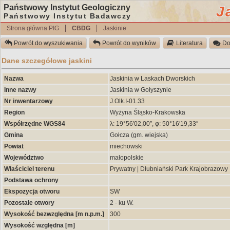
Państwowy Instytut Geologiczny
J
Państwowy Instytut Badawczy
Strona główna PIG
CBDG
Jaskinie
Powrót do wyszukiwania
Powrót do wyników
Literatura
Do
Dane szczegółowe jaskini
Nazwa
Jaskinia w Laskach Dworskich
Inne nazwy
Jaskinia w Gołyszynie
Nr inwentarzowy
J.Olk.I-01.33
Region
Wyżyna Śląsko-Krakowska
Współrzędne WGS84
λ: 19°56′02,00″, φ: 50°16′19,33″
Gmina
Gołcza (gm. wiejska)
Powiat
miechowski
Województwo
małopolskie
Właściciel terenu
Prywatny | Dłubniański Park Krajobrazowy
Podstawa ochrony
Ekspozycja otworu
SW
Pozostałe otwory
2 - ku W.
Wysokość bezwzględna [m n.p.m.]
300
Wysokość względna [m]