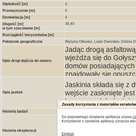
Głębokość [m]
4
Przewyższenie [m]
0
Deniwelacja [m]
4
38,40
Długość [m]
w tym szacowane [m]
Rozciągłość horyzontalna [m]
Położenie geograficzne
Wyżyna Olkuska, Laski Dworskie, Dolina D
Jadąc drogą asfaltową
wjeżdża się do Gołyszy
Opis drogi dojścia do otworu
domów posiadających a
znajdowały się opuszc
Opisywany obiekt leż
Jaskinia składa się z 
do Gołyszyna (Gołyszyn
wejście zasłonięte jes
Opis jaskini
się zabudowania pier
komora o głębokości 
Zasady korzystania z materiałów serwisó
Dworskich - adres Las
otworem wejściowym. 
Historia badań
samej drodze, sąsiaduj
południowa komora leż
Do poprawnego działania aplikacja używa
ci
Korzystanie z zasobów aplikacji oznacza akc
Jaskinia powstała oko
kamieniołomów. Opisyw
Jaskinia powstała w 
na to, że jest całkowi
strony gospodarstwa.
Historia eksploracji
marglistych i piaszcz
English